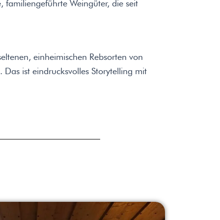
e, familiengeführte Weingüter, die seit
 seltenen, einheimischen Rebsorten von
s ist eindrucksvolles Storytelling mit