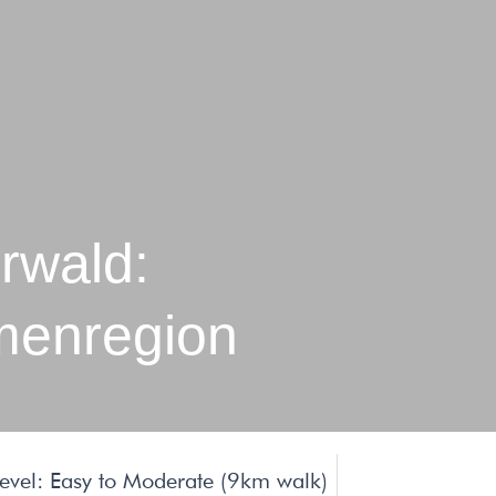
rwald:
menregion
 Level: Easy to Moderate (9km walk)