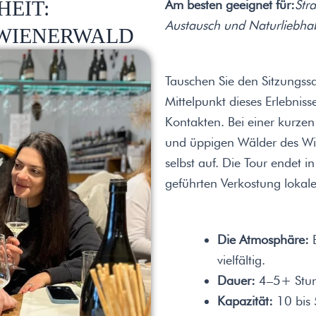
HEIT:
Am besten geeignet für:
Str
Austausch und Naturliebhab
WIENERWALD
Tauschen Sie den Sitzungss
Mittelpunkt dieses Erlebni
Kontakten. Bei einer kurze
und üppigen Wälder des Wie
selbst auf. Die Tour endet i
geführten Verkostung lokale
Die Atmosphäre:
E
vielfältig.
Dauer:
4–5+ Stun
Kapazität:
10 bis 