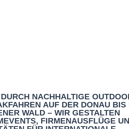
building und Firmenver
N DURCH NACHHALTIGE OUTDOO
AKFAHREN AUF DER DONAU BIS 
ENER WALD – WIR GESTALTEN
MEVENTS, FIRMENAUSFLÜGE U
ÄTEN FÜR INTERNATIONALE