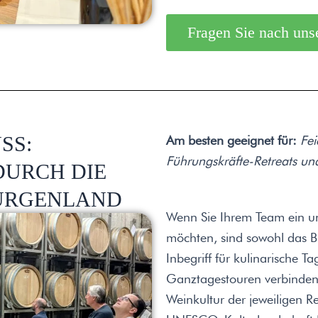
Fragen Sie nach uns
SS:
Am besten geeignet für:
Fei
Führungskräfte-Retreats un
DURCH DIE
URGENLAND
Wenn Sie Ihrem Team ein un
möchten, sind sowohl das 
Inbegriff für kulinarische T
Ganztagestouren verbinden e
Weinkultur der jeweiligen R